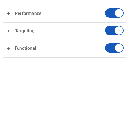
Performance
CÓMO RELLENAR LA MASA CHOUX
Targeting
LA VELOCIDAD ES LA CLAVE
PERFECTAMENTE RELLENA
Tan pronto como tus
Elige una manga pastelera
Functional
profiteroles estén hechos, no
una boquilla plana. Luego u
tardes en transferirlos
boquilla para realizar un ag
directamente a una rejilla. Toma
para el relleno en la parte
un pincho o un cuchillo afilado
inferior de los profiteroles.
y perfora para dejar salir el
Exprime el relleno de crem
vapor y la humedad; esto seca
que elijas. ¡Cocina, compart
la corteza y garantiza un
disfruta!
hermoso centro hueco. Luego
deja que se enfríe por completo
antes de intentar rellenar.