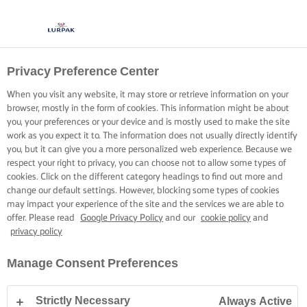
Privacy Preference Center
RELLENAR MASA
When you visit any website, it may store or retrieve information on your
CHOUX
browser, mostly in the form of cookies. This information might be about
you, your preferences or your device and is mostly used to make the site
work as you expect it to. The information does not usually directly identify
Perfecciona tu técnica para rellenar profiteroles o eclairs
you, but it can give you a more personalized web experience. Because we
respect your right to privacy, you can choose not to allow some types of
con crema pastelera o helado, y hornea una deliciosa
cookies. Click on the different category headings to find out more and
maravilla hoy mismo.
change our default settings. However, blocking some types of cookies
may impact your experience of the site and the services we are able to
offer. Please read
Google Privacy Policy
and our
cookie policy
and
privacy policy
Manage Consent Preferences
Inicio
Habilidades, trucos y consejos para hornear
Masa de repostería
Strictly Necessary
Always Active