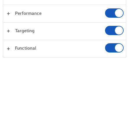
CÓMO MEJORAR LA TEXTURA FILO
Performance
PINCELADO CON MANTEQUILLA
HAZ QUE SEA MÁS CRUJIE
Targeting
La mejor pasta filo es crujiente
Para ese bocado adicional,
y dorada. Toma un pincel de
añade una pizca de algo. Pa
Functional
repostería y mantequilla
masa de repostería dulce, ¿
derretida. Cada lámina de filo
qué no espolvorear azúcar 
absorberá alrededor de 1 cda.
las capas o sobre ellas? Para
de mantequilla derretida. Usa
salada, intenta usar semilla
4-5 láminas para una capa. Una
especias, como sésamo y
vez pincelada con mantequilla,
nigella.
cúbrela con un paño de cocina
húmedo para evitar que se
seque.