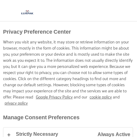
Privacy Preference Center
AFINAR LAS LÁMINAS
When you visit any website, it may store or retrieve information on your
FILO
browser, mostly in the form of cookies. This information might be about
you, your preferences or your device and is mostly used to make the site
work as you expect it to. The information does not usually directly identify
Pincela, cubre y espolvorea tu pasta filo a la perfección
you, but it can give you a more personalized web experience. Because we
respect your right to privacy, you can choose not to allow some types of
usando una buena cantidad de mantequilla.
cookies. Click on the different category headings to find out more and
change our default settings. However, blocking some types of cookies
may impact your experience of the site and the services we are able to
offer. Please read
Google Privacy Policy
and our
cookie policy
and
privacy policy
Inicio
Habilidades, trucos y consejos para hornear
Masa de repostería
Manage Consent Preferences
Strictly Necessary
Always Active