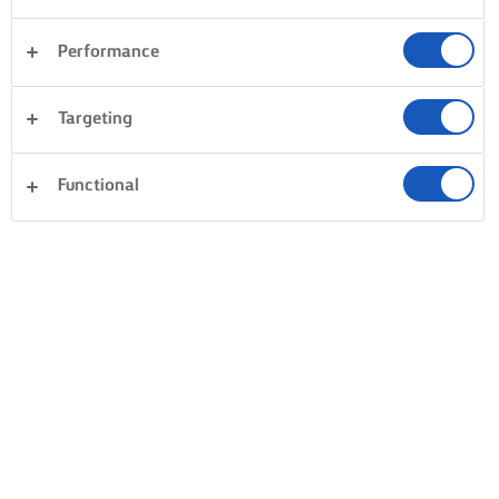
CÓMO HORNEAR A CIEGAS MASA DE
Performance
REPOSTERÍA
Targeting
DESLUMBRA HORNEANDO A
SELLANDO EL ÉXITO
CIEGAS
Una vez horneada, retírala 
Functional
Añade la masa directamente a
horno y saca tu mezcla
tu molde. No hay necesidad de
horneada a ciegas
engrasar el molde antes de
simplemente levantando e
cubrirlo con masa de repostería:
papel/papel de aluminio.
el alto contenido de
Pincela ligeramente la mas
mantequilla en la masa de
repostería con yema de hu
repostería evitará de forma
de gallinas camperas batid
natural que se pegue. Luego,
vuelve a introducirla en el
deja que se enfríe en tu nevera
horno durante 2 minutos 
para que obtenga consistencia
para que se selle. Esto evit
antes de hornear. Por último,