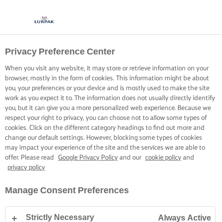
Privacy Preference Center
TODO ACERCA DE LA
When you visit any website, it may store or retrieve information on your
BASE
browser, mostly in the form of cookies. This information might be about
you, your preferences or your device and is mostly used to make the site
work as you expect it to. The information does not usually directly identify
Crea una textura hojaldrada perfecta en cada ocasión
you, but it can give you a more personalized web experience. Because we
respect your right to privacy, you can choose not to allow some types of
dominando el horneado a ciegas
cookies. Click on the different category headings to find out more and
change our default settings. However, blocking some types of cookies
may impact your experience of the site and the services we are able to
offer. Please read
Google Privacy Policy
and our
cookie policy
and
privacy policy
Inicio
Habilidades, trucos y consejos para hornear
Masa de repostería
Manage Consent Preferences
Strictly Necessary
Always Active