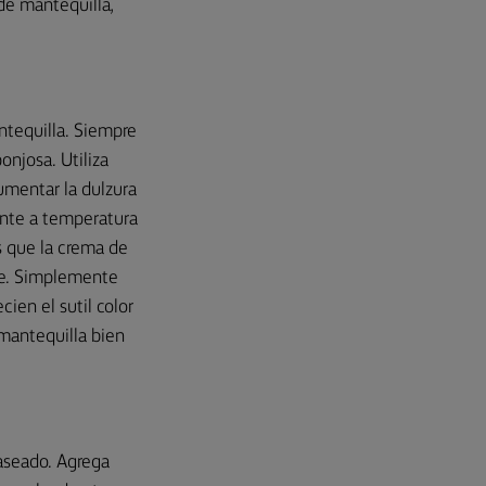
 de mantequilla,
ntequilla. Siempre
onjosa. Utiliza
umentar la dulzura
ente a temperatura
 que la crema de
se. Simplemente
ien el sutil color
 mantequilla bien
laseado. Agrega