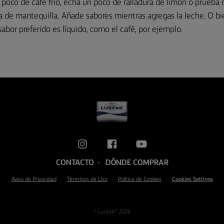
 poco de café frío, echa un poco de ralladura de limón o prueba
 de mantequilla. Añade sabores mientras agregas la leche. O bi
sabor preferido es líquido, como el café, por ejemplo.
CONTACTO
DÓNDE COMPRAR
Aviso de Privacidad
Términos de Uso
Política de Cookies
Cookies Settings
© Lurpak® 2026