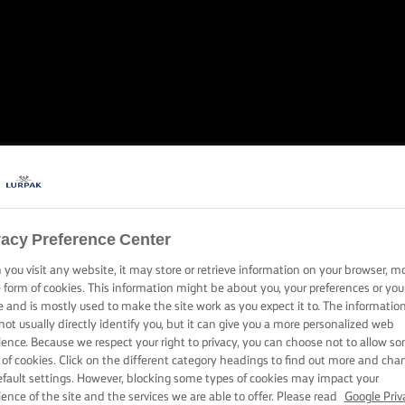
EMA DE MANT
GERA Y ESPONJ
vacy Preference Center
you visit any website, it may store or retrieve information on your browser, m
e form of cookies. This information might be about you, your preferences or you
ave para perfeccionar tu crema de mantequilla está en la tempe
e and is mostly used to make the site work as you expect it to. The informatio
not usually directly identify you, but it can give you a more personalized web
ience. Because we respect your right to privacy, you can choose not to allow s
 of cookies. Click on the different category headings to find out more and cha
efault settings. However, blocking some types of cookies may impact your
ience of the site and the services we are able to offer. Please read
Google Priv