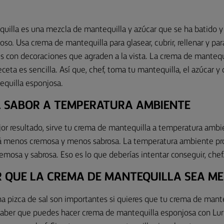
uilla es una mezcla de mantequilla y azúcar que se ha batido 
so. Usa crema de mantequilla para glasear, cubrir, rellenar y par
s con decoraciones que agraden a la vista. La crema de mantequi
eceta es sencilla. Así que, chef, toma tu mantequilla, el azúcar y
quilla esponjosa.
L SABOR A TEMPERATURA AMBIENTE
or resultado, sirve tu crema de mantequilla a temperatura ambien
rá menos cremosa y menos sabrosa. La temperatura ambiente p
emosa y sabrosa. Eso es lo que deberías intentar conseguir, chef
 QUE LA CREMA DE MANTEQUILLA SEA M
na pizca de sal son importantes si quieres que tu crema de man
 saber que puedes hacer crema de mantequilla esponjosa con Lur