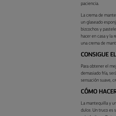
paciencia.
La crema de manteq
un glaseado esponjo
bizcochos y pastele
hacer en casa y la r
una crema de mante
CONSIGUE E
Para obtener el mej
demasiado fría, se
sensación suave, cr
CÓMO HACER
La mantequilla y u
dulce. Un truco es