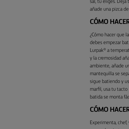
sal, tú eliges. Deja
añade una pizca de 
CÓMO HACER
¿Cómo hacer que la
debes empezar batie
Lurpak® a temperat
y la cremosidad añ
ambiente, añade un
mantequilla se sep
sigue batiendo y us
marfil, usa tu tacto
batida se monta fá
CÓMO HACER
Experimenta, chef,