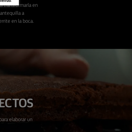
ás transformarla en
ntequilla a
rrite en la boca.
FECTOS
para elaborar un