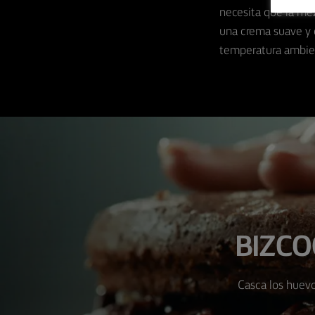
necesita que la mez
una crema suave y 
temperatura ambient
BIZCO
Casca los huevo