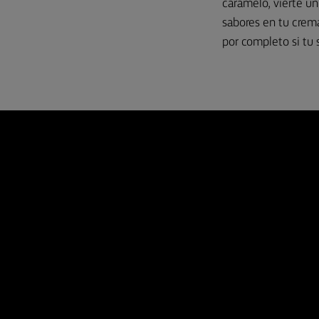
caramelo, vierte un
sabores en tu crema
por completo si tu 