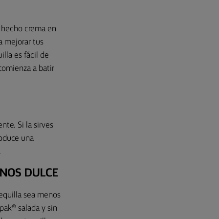
y hecho crema en
a mejorar tus
lla es fácil de
 comienza a batir
te. Si la sirves
roduce una
.
ENOS DULCE
tequilla sea menos
pak® salada y sin