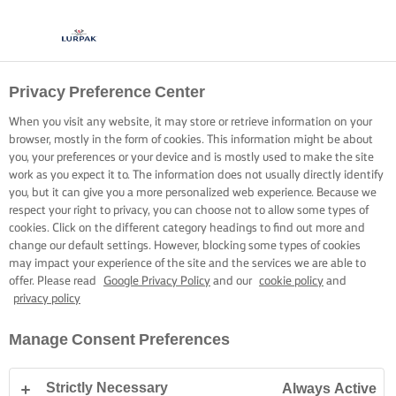
Privacy Preference Center
DOMINA LAS CAPAS
When you visit any website, it may store or retrieve information on your
DEL BIZCOCHO
browser, mostly in the form of cookies. This information might be about
you, your preferences or your device and is mostly used to make the site
work as you expect it to. The information does not usually directly identify
Los consejos, trucos y técnicas para perfeccionar las capas
you, but it can give you a more personalized web experience. Because we
respect your right to privacy, you can choose not to allow some types of
del bizcocho.
cookies. Click on the different category headings to find out more and
change our default settings. However, blocking some types of cookies
may impact your experience of the site and the services we are able to
offer. Please read
Google Privacy Policy
and our
cookie policy
and
privacy policy
Inicio
Habilidades, trucos y consejos para hornear
Bizcocho esponjoso
Manage Consent Preferences
Strictly Necessary
Always Active