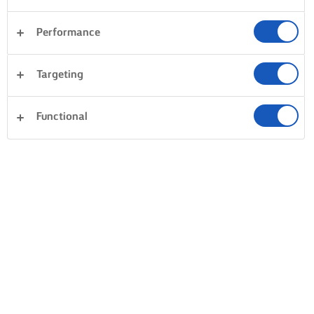
Performance
EL PESCADO BLANCO FRITO A LA
PERFECCIÓN EN SARTÉN
Targeting
SECAR ANTES DE FREÍR
ROCIAR CON MANTEQUILL
Functional
Utiliza un paño de cocina
Escoge una sartén de hierr
limpio. Seca siempre el
para freír, añade una buena
pescado antes de freírlo. El
porción de mantequilla has
pescado húmedo se cocerá, no
que la escuches chisporrote
se freirá, por lo que deshacerse
luego baja el calor y coloca
del exceso de humedad es el
pescado. Posteriormente, 
primer paso para dominar una
una cuchara y rocía el pes
corteza excelente. ¿Quieres
con unas gotas de tu
obtener una corteza todavía
mantequilla derretida sobre
más crujiente? Puedes dar
filete reiteradamente. Dej