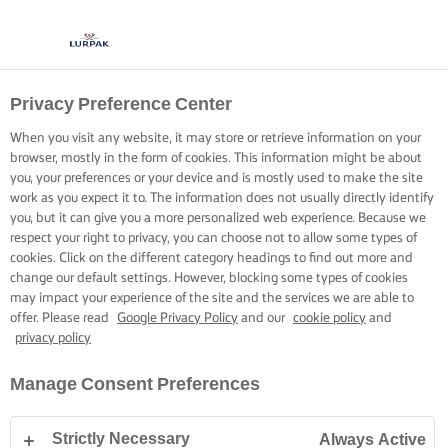
Privacy Preference Center
FREÍR A LA
When you visit any website, it may store or retrieve information on your
PERFECCIÓN EN
browser, mostly in the form of cookies. This information might be about
you, your preferences or your device and is mostly used to make the site
SARTÉN
work as you expect it to. The information does not usually directly identify
you, but it can give you a more personalized web experience. Because we
respect your right to privacy, you can choose not to allow some types of
Trucos sencillos para perfeccionar tu pescado frito en
cookies. Click on the different category headings to find out more and
change our default settings. However, blocking some types of cookies
sartén
may impact your experience of the site and the services we are able to
offer. Please read
Google Privacy Policy
and our
cookie policy
and
privacy policy
Manage Consent Preferences
Inicio
Habilidades, trucos y consejos de cocina
Pescado
El pescado bl
Strictly Necessary
Always Active