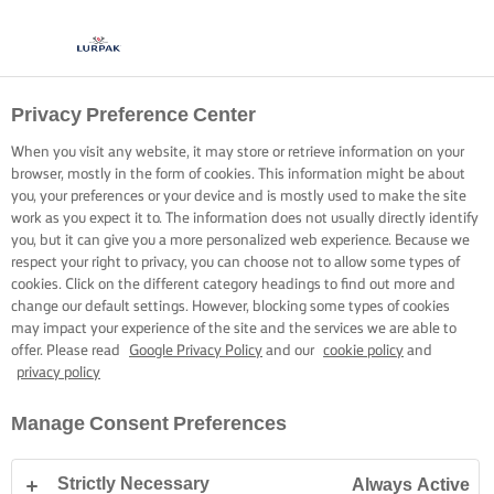
Privacy Preference Center
MARAVILLA DE ARROZ
When you visit any website, it may store or retrieve information on your
CON MANTEQUILLA
browser, mostly in the form of cookies. This information might be about
you, your preferences or your device and is mostly used to make the site
work as you expect it to. The information does not usually directly identify
Cubrir el arroz con una buena porción de mantequilla crea
you, but it can give you a more personalized web experience. Because we
respect your right to privacy, you can choose not to allow some types of
una base sólida.
cookies. Click on the different category headings to find out more and
change our default settings. However, blocking some types of cookies
may impact your experience of the site and the services we are able to
offer. Please read
Google Privacy Policy
and our
cookie policy
and
privacy policy
Inicio
Habilidades, trucos y consejos de cocina
Arroz
Maravilla de arr
Manage Consent Preferences
Strictly Necessary
Always Active