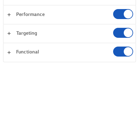
MARAVILLA DE ARROZ CON
Performance
MANTEQUILLA
Targeting
ENVUELVE TU ARROZ EN
LUEGO TRAE LAS ESPECIAS
MANTEQUILLA
Solo una vez que tu arroz e
Functional
Tostar tu arroz en mantequilla
cubierto de la deliciosa
antes de añadir el agua aporta
mantequilla derretida debe
una verdadera profundidad de
añadir el agua y una pizca 
sabor. Derrite un par de
sal. Llévalo a ebullición ant
cucharadas de mantequilla en
de mezclar el azafrán, la
una cacerola a calor medio.
cúrcuma o cualquier otra d
Luego añade el arroz y mézclalo
especias favoritas para crea
para cubrirlo con la mantequilla
color hermoso. Ve a por un
derretida.
pocos hilos de azafrán o ½ 
de cúrcuma por cada taza 