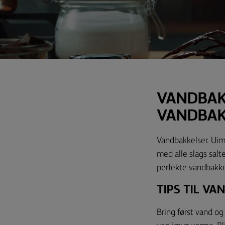
VANDBAK
VANDBAK
Vandbakkelser. Uim
med alle slags salt
perfekte vandbakkel
TIPS TIL VA
Bring først vand o