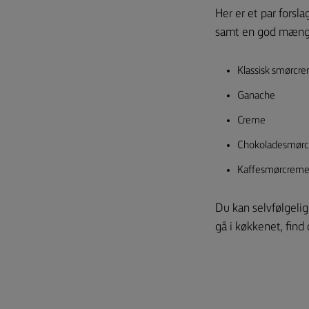
Her er et par forsl
samt en god mængd
Klassisk smørcr
Ganache
Creme
Chokoladesmør
Kaffesmørcrem
Du kan selvfølgeli
gå i køkkenet, find