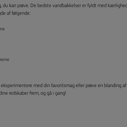
ag, du kan prøve. De bedste vandbakkelser er fyldt med kærlighe
e af følgende:
eme
creme
e
g eksperimentere med din favoritsmag eller prøve en blanding a
 dine redskaber frem, og gå i gang!