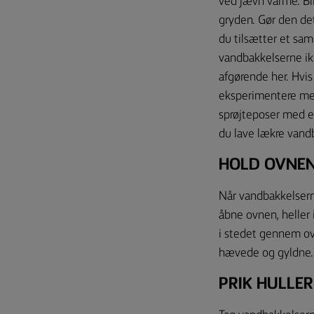
ved jævn varme. Bli
gryden. Gør den det,
du tilsætter et sam
vandbakkelserne ikk
afgørende her. Hvis
eksperimentere med
sprøjteposer med en
du lave lækre vand
HOLD OVNEN
Når vandbakkelsern
åbne ovnen, heller
i stedet gennem ovn
hævede og gyldne. 
PRIK HULLE