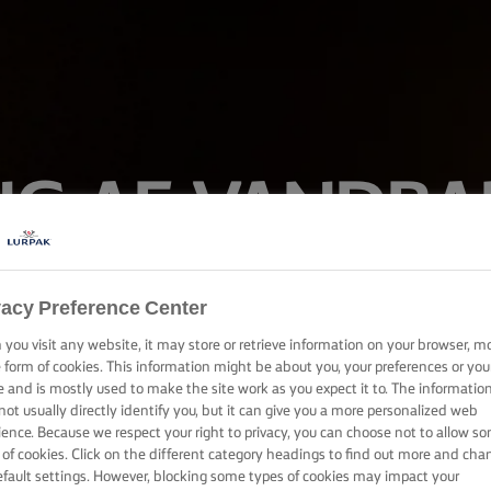
NG AF VANDBA
kken til at fylde vandbakkelser eller eclairs med creme eller is, 
vacy Preference Center
mesterværk i dag.
you visit any website, it may store or retrieve information on your browser, m
e form of cookies. This information might be about you, your preferences or you
e and is mostly used to make the site work as you expect it to. The informatio
not usually directly identify you, but it can give you a more personalized web
ience. Because we respect your right to privacy, you can choose not to allow s
 of cookies. Click on the different category headings to find out more and cha
efault settings. However, blocking some types of cookies may impact your