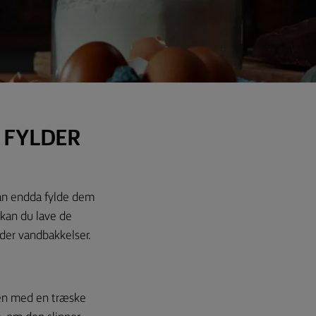
 FYLDER
kan endda fylde dem
 kan du lave de
lder vandbakkelser.
men med en træske