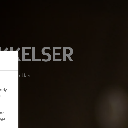
KKELSER
og bag et lækkert
ostly
r
n
ome
nge