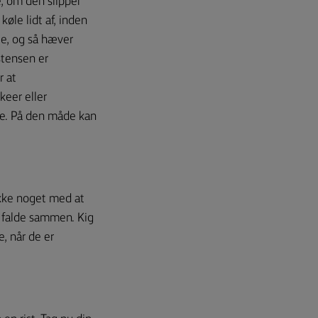
e, om den slipper
køle lidt af, inden
ge, og så hæver
stensen er
r at
eer eller
rne. På den måde kan
Ikke noget med at
g falde sammen. Kig
, når de er