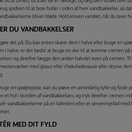
 ud af ovnen, så snart de er færdige, og læg dem straks over på 
brug spidsen til at bore huller i siden af hver vandbakkelse, så d
vandbakkelserne bliver bløde. Hold kniven vandret, når du laver hu
ER DU VANDBAKKELSER
gøre det på: Du kan enten skære dem i halve eller bruge en sprø
m i halve, er det bedst at bruge en ske til at komme cremen på
kelsen og derefter lægge den anden halvdel oven på cremen. Til 
mesterværker med glasur eller chokoladesauce eller drysse dem
g.
bruge en sprøjtepose, kan du prøve en almindelig tylle og fylde
ave et hul i bunden af vandbakkelsen, og tryk derefter cremen in
vér vandbakkelserne på en tallerken eller et serveringsfad med 
lser.
TÉR MED DIT FYLD