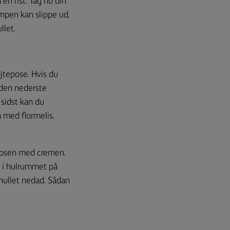
en rist. Tag nu din
ampen kan slippe ud.
llet.
jtepose. Hvis du
 den nederste
sidst kan du
 med flormelis.
 posen med cremen.
d i hulrummet på
hullet nedad. Sådan