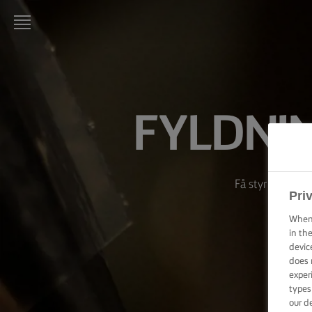
LURPAK®
HJEM
FYLDNI
OPSKRIFTER
MADLAVNING:
TEKNIKKER,
TIPS & TRICKS
Få styr på tekni
Pri
BAGNING:
When 
TEKNIKKER,
in th
TIPS &
devic
TRICKS
does 
exper
ANLEDNINGER
types
our d