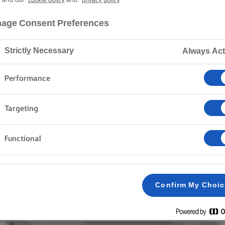
y
and our
cookie policy
and
privacy policy
LURPAK®
RBAAR ONGEZ
age Consent Preferences
Strictly Necessary
Always Act
Performance
Home
Producten
Lurpak® Smeerbaar ongezouten
Targeting
Functional
DAT GAAT GESMEERD
Confirm My Choi