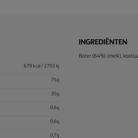
INGREDIËNTEN
Boter (64%) (melk), koolzaa
679 kcal / 2793 kj
75g
35g
0,6g
0,6g
0,7g