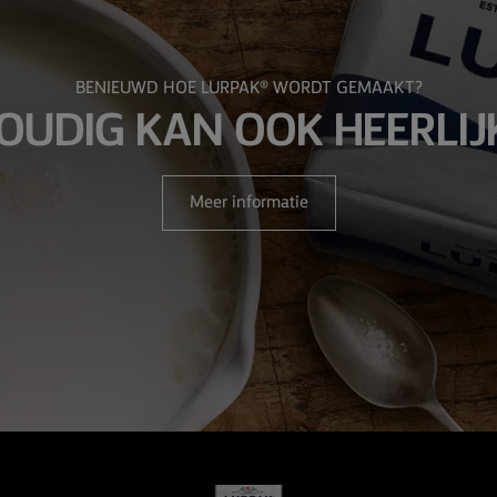
BENIEUWD HOE LURPAK® WORDT GEMAAKT?
OUDIG KAN OOK HEERLIJ
Meer informatie