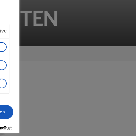
OUTEN
ive
ces