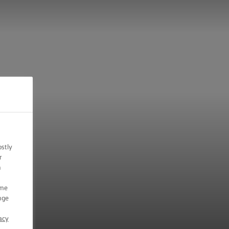
ostly
r
n
ome
nge
acy