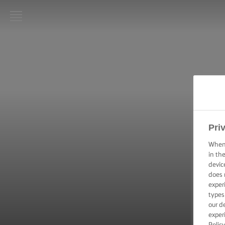
LURPAK®
STARTPAGINA
RECEPTEN
KOOKVAARDIGHEDEN,
TIPS & TRICKS
Pri
BAKVAARDIGHEDEN,
When 
TIPS & TRICKS
in th
devic
does 
FEESTELIJKE
exper
GELEGENHEDEN
types
our d
exper
PRODUCTEN