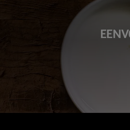
​EENV