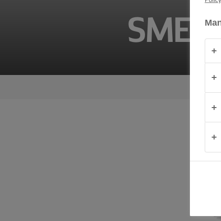
Polic
SMEE
OVER
Man
ONS
CONTACT
Nederland