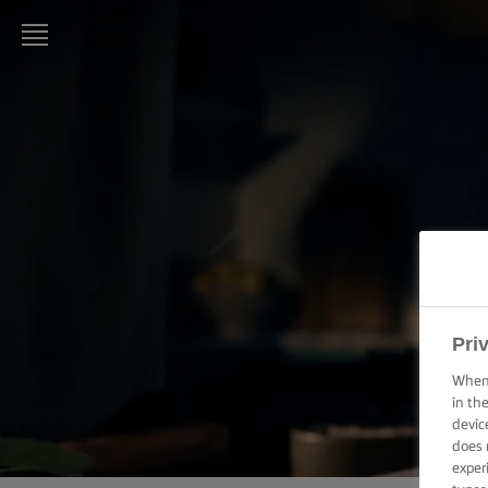
LURPAK®
ΑΡΧΙΚΗ
ΣΥΝΤΑΓΕΣ
ΜΑΓΕΙΡΙΚΗ -
ΔΕΞΙΟΤΗΤΕΣ,
ΣΥΜΒΟΥΛΕΣ
ΚΑΙ
ΜΥΣΤΙΚΑ
Pri
ΖΑΧΑΡΟΠΛΑΣΤΙΚΗ
When 
- ΔΕΞΙΟΤΗΤΕΣ,
in th
ΣΥΜΒΟΥΛΕΣ ΚΑΙ
ΜΥΣΤΙΚΑ
devic
does 
exper
ΕΠΑΛΕΙΨΗ -