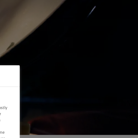
ostly
r
n
ome