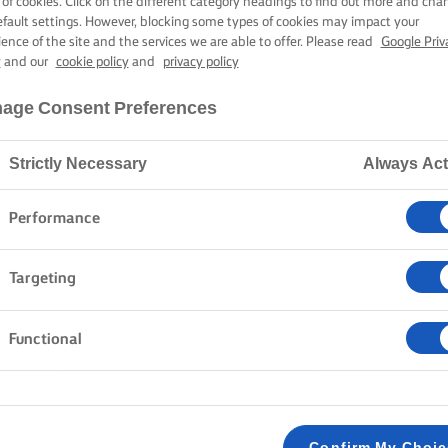
 of cookies. Click on the different category headings to find out more and cha
Home
Συνταγές
efault settings. However, blocking some types of cookies may impact your
ience of the site and the services we are able to offer. Please read
Google Priv
y
and our
cookie policy
and
privacy policy
age Consent Preferences
ΤΗΝ ΠΟΔΙΑ ΣΑΣ ΚΑΙ ΔΕΙΤΕ ΤΙΣ
Strictly Necessary
Always Act
Performance
τα
Ζυμαρικά
Ρύζι
Λαχανικά
Ψάρια και Θαλ
Targeting
Απαλοιφή όλων
Δείπνο
Functional
Confirm My Choi