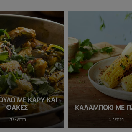
ΥΛΟ ΜΕ ΚΆΡΥ ΚΑΙ
ΦΑΚΈΣ
ΚΑΛΑΜΠΌΚΙ ΜΕ Π
20 λεπτά
15 λεπτά