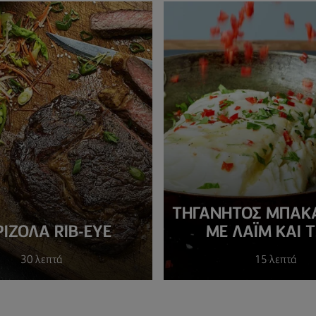
ΤΗΓΑΝΗΤΌΣ ΜΠΑΚ
ΙΖΌΛΑ RIB-EYE
ΜΕ ΛΆΙΜ ΚΑΙ Τ
30 λεπτά
15 λεπτά