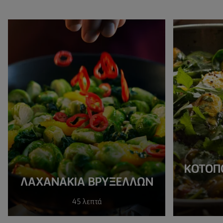
KΟΤΌΠΟ
ΛΑΧΑΝΆΚΙΑ ΒΡΥΞΕΛΛΏΝ
45 λεπτά