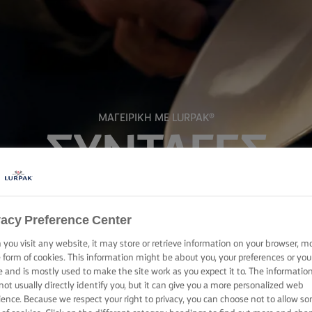
ΜΑΓΕΙΡΙΚΗ ΜΕ LURPAK®
ΣΥΝΤΑΓΕΣ
vacy Preference Center
you visit any website, it may store or retrieve information on your browser, m
e form of cookies. This information might be about you, your preferences or you
e and is mostly used to make the site work as you expect it to. The informatio
not usually directly identify you, but it can give you a more personalized web
ience. Because we respect your right to privacy, you can choose not to allow s