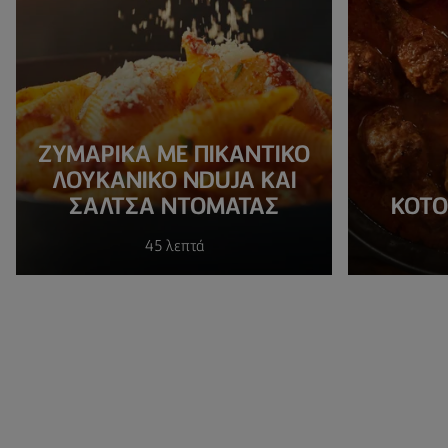
ΖΥΜΑΡΙΚΆ ΜΕ ΠΙΚΆΝΤΙΚΟ
ΛΟΥΚΆΝΙΚΟ NDUJA ΚΑΙ
ΣΆΛΤΣΑ ΝΤΟΜΆΤΑΣ
ΚΟΤΟ
45 λεπτά