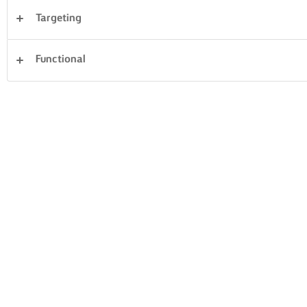
Targeting
Επιδόρπια
Κέικ & Αρτοσκευάσματα
Ρύζι
Functional
Λαχανικά
Ψάρια και Θαλασσινά
Σφολιάτες
Σάντουιτς
Απαλοιφή όλων
Δείπνο
Ζυμαρικά
13 Συνολικός αριθμός
ΖΥΜΑΡΙΚΆ ΜΕ
ΠΙΚΆΝΤΙΚΟ
ΛΟΥΚΆΝΙΚΟ NDUJA
ΤΑΛΙΑΤΕΛΕΣ ΜΕ