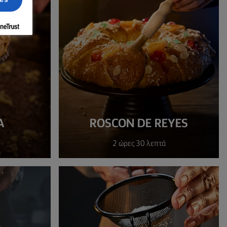
Α
ROSCON DE REYES
2 ώρες 30 λεπτά