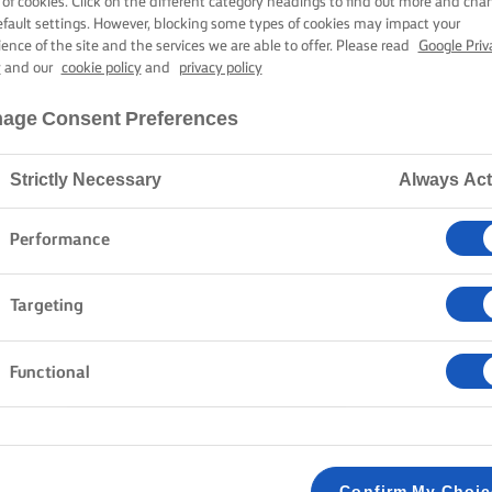
 of cookies. Click on the different category headings to find out more and cha
Home
Συνταγές
efault settings. However, blocking some types of cookies may impact your
ience of the site and the services we are able to offer. Please read
Google Priv
y
and our
cookie policy
and
privacy policy
age Consent Preferences
ΤΗΝ ΠΟΔΙΑ ΣΑΣ ΚΑΙ ΔΕΙΤΕ ΤΙΣ
Strictly Necessary
Always Act
Performance
ευάσματα
Ζυμαρικά
Ρύζι
Λαχανικά
Ψάρια κ
Targeting
Απαλοιφή όλων
Επιδόρπια
Σφολιάτες
Functional
Confirm My Choi