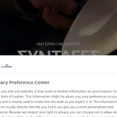
ΜΑΓΕΙΡΙΚΗ ΜΕ LURPAK®
ΣΥΝΤΑΓΕΣ
vacy Preference Center
you visit any website, it may store or retrieve information on your browser, m
e form of cookies. This information might be about you, your preferences or you
e and is mostly used to make the site work as you expect it to. The informatio
not usually directly identify you, but it can give you a more personalized web
ience. Because we respect your right to privacy, you can choose not to allow s