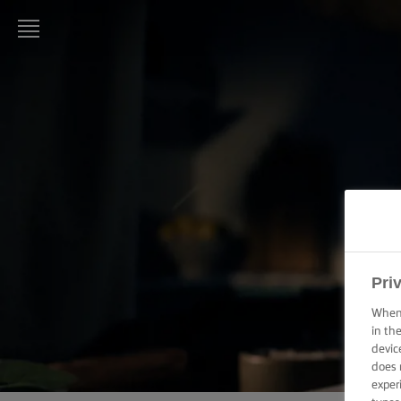
LURPAK®
ΑΡΧΙΚΗ
ΣΥΝΤΑΓΕΣ
ΜΑΓΕΙΡΙΚΕΣ
ΔΕΞΙΟΤΗΤΕΣ,
ΣΥΜΒΟΥΛΕΣ
ΚΑΙ
ΜΥΣΤΙΚΑ
Pri
ΨΗΣΙΜΟ -
When 
ΔΕΞΙΟΤΗΤΕΣ,
in th
ΣΥΜΒΟΥΛΕΣ
ΚΑΙ
devic
ΜΥΣΤΙΚΑ
does 
exper