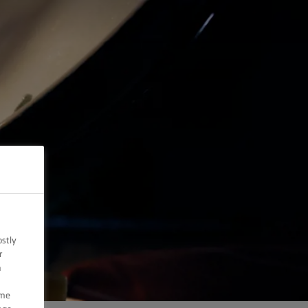
ostly
r
n
ome