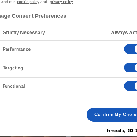
y
and our
cookie policy
and
privacy policy
Home
Συνταγές
age Consent Preferences
Strictly Necessary
Always Act
ΤΗΝ ΠΟΔΙΑ ΣΑΣ ΚΑΙ ΔΕΙΤΕ ΤΙΣ
Performance
Targeting
 Αρτοσκευάσματα
Ζυμαρικά
Ρύζι
Λαχανικά
Functional
Απαλοιφή όλων
Σάντουιτς
Confirm My Choi