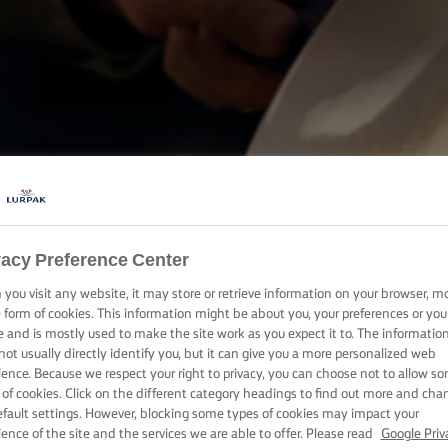
ΜΑΓΕΙΡΙΚΗ ΜΕ LURPAK®
ΣΥΝΤΑΓΕΣ
vacy Preference Center
you visit any website, it may store or retrieve information on your browser, m
e form of cookies. This information might be about you, your preferences or you
e and is mostly used to make the site work as you expect it to. The informatio
not usually directly identify you, but it can give you a more personalized web
ience. Because we respect your right to privacy, you can choose not to allow s
 of cookies. Click on the different category headings to find out more and cha
efault settings. However, blocking some types of cookies may impact your
ience of the site and the services we are able to offer. Please read
Google Priv