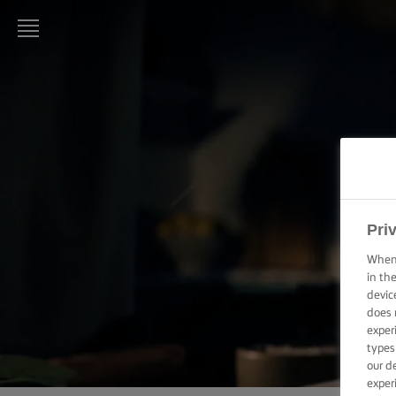
LURPAK®
ΑΡΧΙΚΗ
ΣΥΝΤΑΓΕΣ
ΜΑΓΕΙΡΙΚΕΣ
ΔΕΞΙΟΤΗΤΕΣ,
ΣΥΜΒΟΥΛΕΣ
Pri
ΚΑΙ
ΜΥΣΤΙΚΑ
When 
in th
devic
ΨΗΣΙΜΟ -
does 
ΔΕΞΙΟΤΗΤΕΣ,
ΣΥΜΒΟΥΛΕΣ
exper
ΚΑΙ
types
ΜΥΣΤΙΚΑ
our d
exper