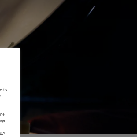
ostly
r
n
ome
nge
acy